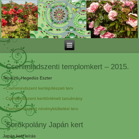
Csehimindszenti templomkert – 2015.
Tervező: Hegedüs Eszter
- Csehimindszent kertépítészeti terv
- Csehimndszent kerttörténeti tanulmány
- Csehimindszent növénykiültetési terv
Sorokpolány Japán kert
Japán kert leírás