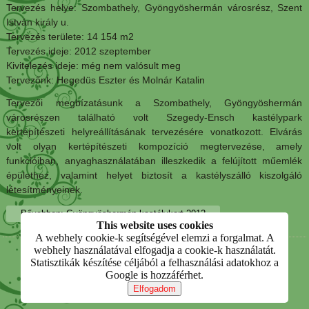
Tervezés helye: Szombathely, Gyöngyöshermán városrész, Szent
István király u.
Tervezés területe: 14 154 m2
Tervezés ideje: 2012 szeptember
Kivitelezés ideje: még nem valósult meg
Tervezőnk: Hegedüs Eszter és Molnár Katalin
Tervezői megbízatásunk a Szombathely, Gyöngyöshermán
városrészen található volt Szegedy-Ensch kastélypark
kertépítészeti helyreállításának tervezésére vonatkozott. Elvárás
volt olyan kertépítészeti kompozíció megtervezése, amely
funkcióiban, anyaghasználatában illeszkedik a felújított műemlék
épülethez, valamint helyet biztosít a kastélyszálló kiszolgáló
létesítményeinek.
Bővebben: Gyöngyöshermán kastélykert 2012
This website uses cookies
A webhely cookie-k segítségével elemzi a forgalmat. A
webhely használatával elfogadja a cookie-k használatát.
Statisztikák készítése céljából a felhasználási adatokhoz a
Hegedüs Eszter és Molnár Katalin
Google is hozzáférhet.
- 2016 -
Elfogadom