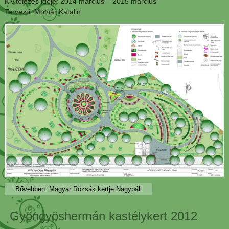
Kivitelezés ideje: 2014 március – 2015 március
Tervező: Molnár Katalin
Bővebben: Magyar Rózsák kertje Nagypáli
Gyöngyöshermán kastélykert 2012