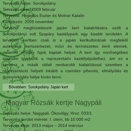
Tervezés helye: Sorokpolány
Tervezés ideje: 2009 február
Tervezők: Hegedüs Eszter és Molnár Katalin
Kivitelezés: 2009 november
Tervezői megbízatásunk japán kert kialakítására szólt a
Sorokpolányi volt Szapáry kastélypark egy kisebb területén. A
tervezett kertben csak is a japán kertkultúrának megfelelő
autentikus kertszerkezet, művi és természetes kerti elemek,
valamint növény fajok kaptak helyet. A kert így minőségében
igazodni igyekszik a reprezentatív kastélyépülethez, ám ez a
kertrész a másik oldali neobarokk kialakítással szemben a
reprezentáció helyett inkább a csendes pihenés, elmélyülés és
gyönyörködés helye kíván lenni.
Bővebben: Sorokpolány Japán kert
Magyar Rózsák kertje Nagypáli
Tervezés helye: Nagypáli, Ökovölgy, Hrsz: 033/1
Tervezési terület mérete: I. ütem, kb 10 000 m2
Tervezés ideje: 2013 május – 2014 március