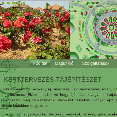
Főoldal
Magunkról
Szolgáltatások
KERTTERVEZÉS-TÁJÉPÍTÉSZET
Sokszor előfordul, egy-egy új ismerőssel való beszélgetés során, 
foglalkozására. Ekkor mondjuk mi, hogy tájépítészek vagyunk. Látjuk
tájépítészről még nem mindenki. Vajon mit csinálhat? Hogyan építi 
kisebb léptékben dolgozunk.
Elkezdünk magyarázkodni. Kerteket, parkokat, tereket, játszótereke