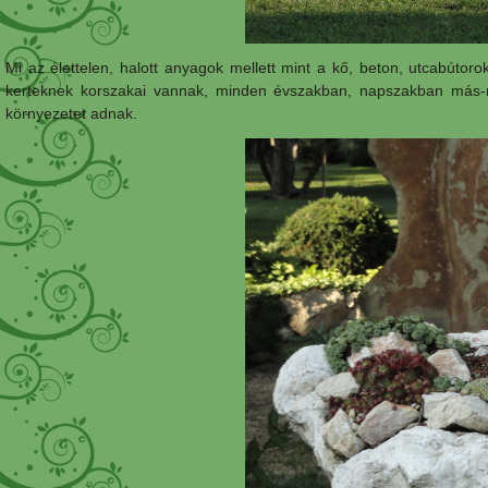
Mi az élettelen, halott anyagok mellett mint a kő, beton, utcabútoro
kerteknek korszakai vannak, minden évszakban, napszakban más-m
környezetet adnak.