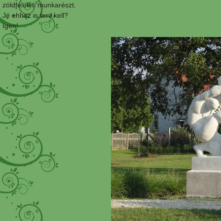
zöldfelületi munkarészt.
Jé ehhez is terv kell?
Igen!